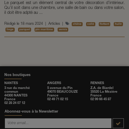
Le parquet est un élément central de votre décoration d’intérieur.
Qu’il soit dans une chambre, une salle de bain ou dans votre salon,
il doit être adpté au ...
Rédigé le
18 mars 2024
|
Articles
|
chêne
collé
flottant
huilé
liege
parquet
pin maritime
vernis
Nos boutiques
NANTES
ANGERS
RENNES
3 rue du marché
5 avenue du Pin
Z.A. de Biardel
commun
49070 BEAUCOUZE
35520 La Mézière
44300 NANTES
France
France
France
02 49 71 02 15
02 99 66 45 87
02 28 24 07 12
Abonnez-vous à la Newsletter