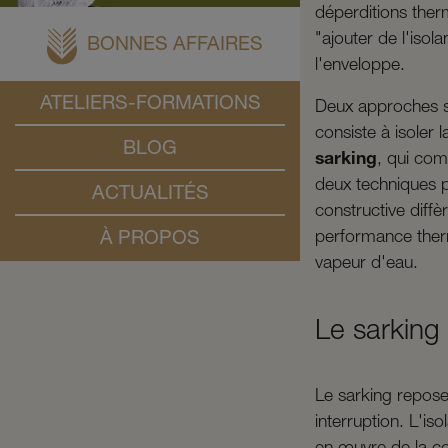
déperditions therm
"ajouter de l'isol
BONNES AFFAIRES
l'enveloppe.
ATELIERS-FORMATIONS
Deux approches se
consiste à isoler l
BLOG
sarking
, qui comb
deux techniques p
ACTUALITÉS
constructive diff
performance therm
À PROPOS
vapeur d'eau.
Le sarking
Le sarking repose
interruption. L'i