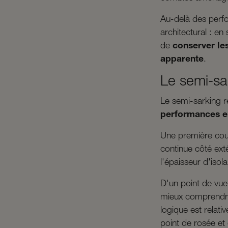
Au-delà des perfo
architectural : en
de
conserver l
apparente
.
Le semi-sa
Le semi-sarking re
performances e
Une première cou
continue côté ext
l'épaisseur d'isola
D'un point de vue
mieux comprendre
logique est relat
point de rosée et