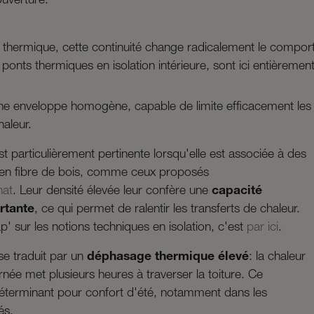
uverture.
 thermique, cette continuité change radicalement le compor
onts thermiques en isolation intérieure, sont ici entièremen
une enveloppe homogène, capable de limite efficacement les
haleur.
t particulièrement pertinente lorsqu'elle est associée à des
 en fibre de bois, comme ceux proposés
nat
. Leur densité élevée leur confère une
capacité
rtante
, ce qui permet de ralentir les transferts de chaleur.
p' sur les notions techniques en isolation, c'est
par ici
.
se traduit par un
déphasage thermique élevé
: la chaleur
née met plusieurs heures à traverser la toiture. Ce
terminant pour confort d'été, notamment dans les
és.