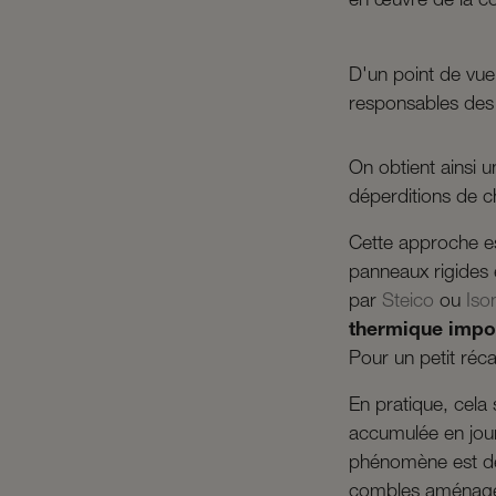
en œuvre de la co
D'un point de vue
responsables des p
On obtient ainsi 
déperditions de c
Cette approche es
panneaux rigides
par
Steico
ou
Iso
thermique impo
Pour un petit réca
En pratique, cela 
accumulée en jour
phénomène est dé
combles aménag