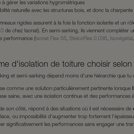
 à gérer les variations hygrométriques
ilité naturelle avec les structures bois, et donc la charpente
nneaux rigides assurent à la fois la fonction isolante et un r
10
de chez Isonat). En semi-sarking, ils viennent compléter un
de performance (
Isonat Flex 55
,
SteicoFlex 0,036
,
Isovégétal
e d'isolation de toiture choisir selon
rking et semi-sarking dépend moins d'une hiérarchie que tu 
se comme une solution particulièrement pertinente lorsque
base saine, avec une isolation continue et des performances 
de son côté, répond à des situations où il est nécessaire de
place, ou impossibilité d'augmenter trop fortement l'épaisseur 
er significativement les performances sans engager une tra