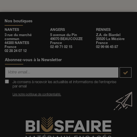
Nos boutiques
NANTES
ANGERS
RENNES
3 rue du marché
5 avenue du Pin
Z.A. de Biardel
commun
49070 BEAUCOUZE
35520 La Mézière
44300 NANTES
France
France
France
02 49 71 02 15
02 99 66 45 87
02 28 24 07 12
Abonnez-vous à la Newsletter
Je consens à recevoir les actualités et informations de l'entreprise
par email
Lire notre politique de confidentialité.