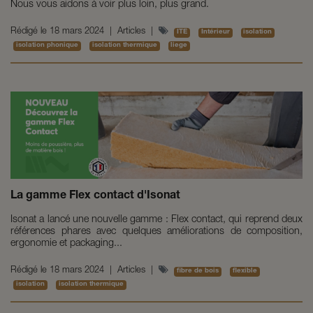
Nous vous aidons à voir plus loin, plus grand.
Rédigé le
18 mars 2024
|
Articles
|
ITE
Intérieur
isolation
isolation phonique
isolation thermique
liege
La gamme Flex contact d'Isonat
Isonat a lancé une nouvelle gamme : Flex contact, qui reprend deux
références phares avec quelques améliorations de composition,
ergonomie et packaging...
Rédigé le
18 mars 2024
|
Articles
|
fibre de bois
flexible
isolation
isolation thermique